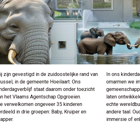
j zijn gevestigd in de zuidoostelijke rand van
In ons kinderd
russel, in de gemeente Hoeilaart. Ons
omarmen we imm
inderdagverblijf staat daarom onder toezicht
gemeenschappeli
an het Vlaams Agentschap Opgroeien.
laten ontwikke
e verwelkomen ongeveer 35 kinderen
echte wereldbur
rdeeld in drie groepen: Baby, Kruiper en
andere taal. Ou
tapper.
immersie of en