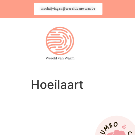
inschrijvingen@wereldvanwarm.be
Hoeilaart