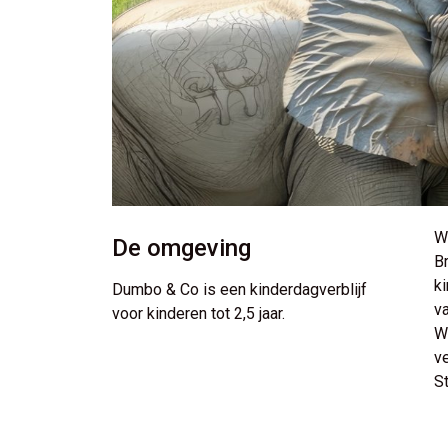
Wi
De omgeving
B
k
Dumbo & Co is een kinderdagverblijf
v
voor kinderen tot 2,5 jaar.
W
ve
S