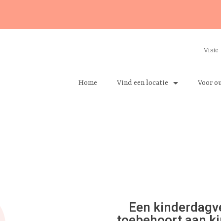
Visie
Home
Vind een locatie
Voor o
Een kinderdagv
toebehoort aan ki