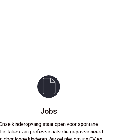
Jobs
Onze kinderopvang staat open voor spontane
llicitaties van professionals die gepassioneerd
jn door jonge kinderen. Aarzel niet om uw CV en