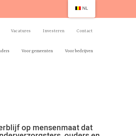
NL
Vacatures
Investeren
Contact
uders
Voor gemeenten
Voor bedrijven
erblijf op mensenmaat dat
nderverzorgsters, ouders en