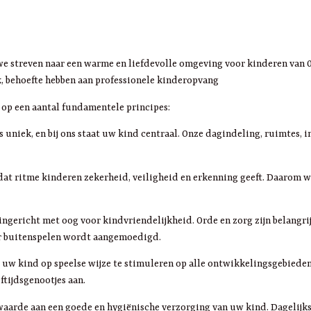
e streven naar een warme en liefdevolle omgeving voor kinderen van 0 t
, behoefte hebben aan professionele kinderopvang
 op een aantal fundamentele principes:
is uniek, en bij ons staat uw kind centraal. Onze dagindeling, ruimtes, 
at ritme kinderen zekerheid, veiligheid en erkenning geeft. Daarom w
 ingericht met oog voor kindvriendelijkheid. Orde en zorg zijn belangr
ar buitenspelen wordt aangemoedigd.
uw kind op speelse wijze te stimuleren op alle ontwikkelingsgebieden.
ftijdsgenootjes aan.
aarde aan een goede en hygiënische verzorging van uw kind. Dagelijks