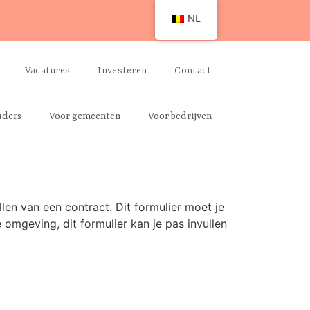
NL
Vacatures
Investeren
Contact
uders
Voor gemeenten
Voor bedrijven
ellen van een contract. Dit formulier moet je
de omgeving, dit formulier kan je pas invullen