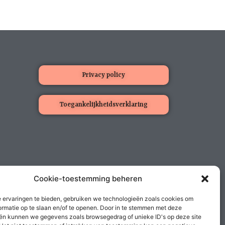
Privacy policy
Toegankelijkheidsverklaring
Cookie-toestemming beheren
 ervaringen te bieden, gebruiken we technologieën zoals cookies om
ormatie op te slaan en/of te openen. Door in te stemmen met deze
ën kunnen we gegevens zoals browsegedrag of unieke ID's op deze site