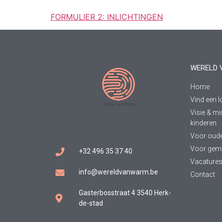
FORMULIER 2: INLICHTINGEN
WERELD 
Home
Vind een l
Visie & mi
kinderen
Voor oud
Voor gem
+32 496 35 37 40
Vacature
info@wereldvanwarm.be
Contact
Gasterbosstraat 4 3540 Herk-
de-stad