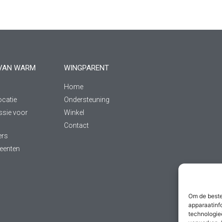
VAN WARM
WINGPARENT
Home
ocatie
Ondersteuning
ssie voor
Winkel
Contact
ers
eenten
s
Om de beste
apparaatinf
technologie