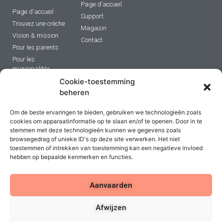
Page d'accueil
Page d'accueil
Support
Trouvez une crèche
Magasin
Vision & mission
Contact
Pour les parents
Pour les
municipalités
Postes vacants
Cookie-toestemming
beheren
Contact
Om de beste ervaringen te bieden, gebruiken we technologieën zoals
cookies om apparaatinformatie op te slaan en/of te openen. Door in te
stemmen met deze technologieën kunnen we gegevens zoals
Politique de confidentialité
browsegedrag of unieke ID's op deze site verwerken. Het niet
toestemmen of intrekken van toestemming kan een negatieve invloed
hebben op bepaalde kenmerken en functies.
Toegankelijkheidsverklaring
Aanvaarden
Afwijzen
© All rights reserved wereld van warm